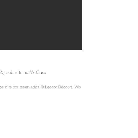
2006, sob o tema "A Casa
os direitos reservados © Leonor Décourt. Wix