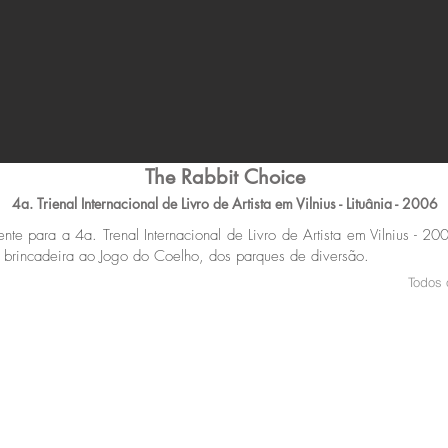
The Rabbit Choice
4a. Trienal Internacional de Livro de Artista em Vilnius - Lituânia - 2006
nte para a 4a. Trenal Internacional de Livro de Artista em Vilnius - 
brincadeira ao Jogo do Coelho, dos parques de diversão.
Todos 