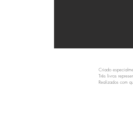
Criado especialmen
Três livros represe
Realizados com qu