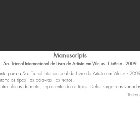
Manuscripts
5a. Trienal Internacional de Livro de Artista em Vilnius - Lituânia - 2009
te para a 5a. Trenal Internacional de Livro de Artista em Vilnius - 20
ntam: os tipos - as palavras - os textos.
atro placas de metal, representando os tipos. Deles surgem as variad
Todos 