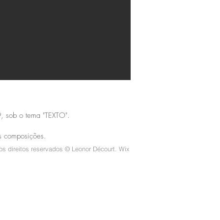
09, sob o tema "TEXTO".
as composições.
os direitos reservados © Leonor Décourt. Wix