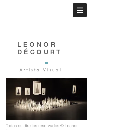
LEONOR
DÉCOURT
Artista Visual
Todos os direitos reservados © Leonor